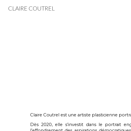
CLAIRE COUTREL
Sk
Claire Coutrel est une artiste plasticienne portra
Dès 2020, elle s’investit dans le portrait e
l’effondrement des aspirations démocratiques 