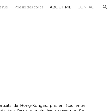
a rue
Poésie des corps
ABOUT ME
CONTACT
ion
portraits de Hong-Kongais, pris en étau entre
és dans l’espace public, lieu d’ouverture d’un