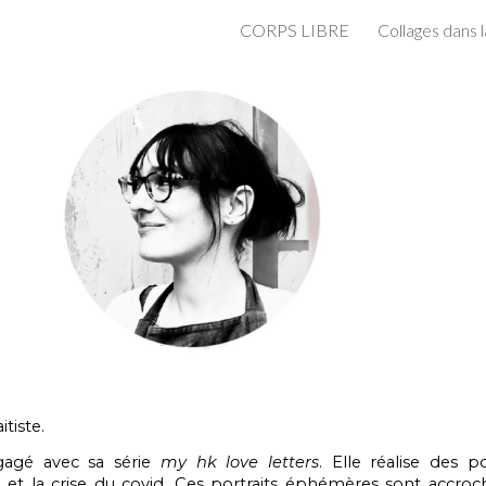
CORPS LIBRE
Collages dans l
ip to main content
Skip to navigat
itiste.
ngagé avec sa série
my hk love letters
. Elle réalise des 
et la crise du covid. Ces portraits éphémères sont accroch