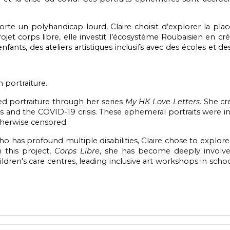
porte un polyhandicap lourd, Claire choisit d’explorer la pla
rojet corps libre, elle investit l’écosystème Roubaisien en 
enfants, des ateliers artistiques inclusifs avec des écoles et d
in portraiture.
d portraiture through her series
My HK Love Letters
. She c
 and the COVID-19 crisis. These ephemeral portraits were ins
therwise censored.
o has profound multiple disabilities, Claire chose to explor
h this project,
Corps Libre
, she has become deeply involved 
ildren's care centres, leading inclusive art workshops in sc